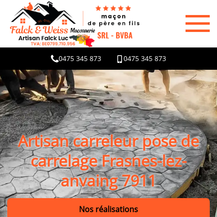
0475 345 873
0475 345 873
Artisan carreleur pose de
carrelage Frasnes-lez-
anvaing 7911
Nos réalisations