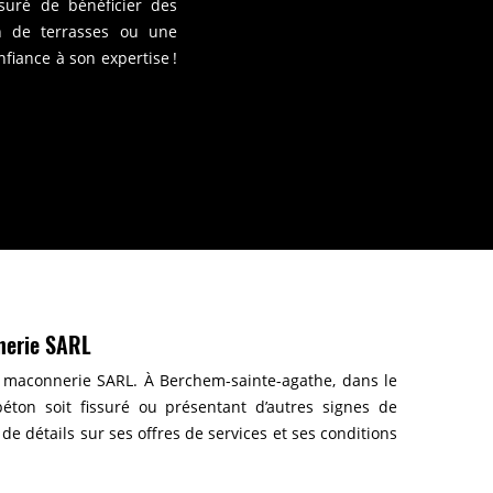
suré de bénéficier des
on de terrasses ou une
nfiance à son expertise !
nnerie SARL
s maconnerie SARL. À Berchem-sainte-agathe, dans le
éton soit fissuré ou présentant d’autres signes de
de détails sur ses offres de services et ses conditions