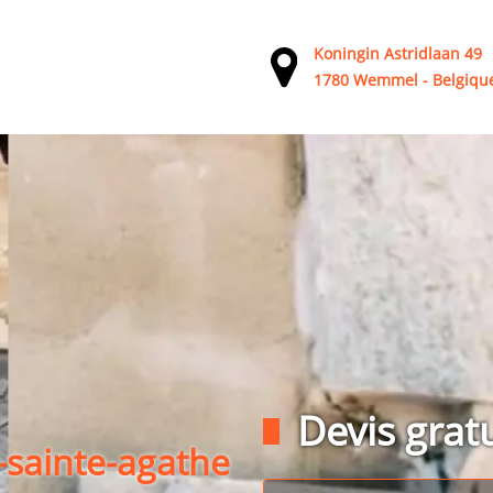
Koningin Astridlaan 49
1780 Wemmel - Belgiqu
Devis gratu
sainte-agathe