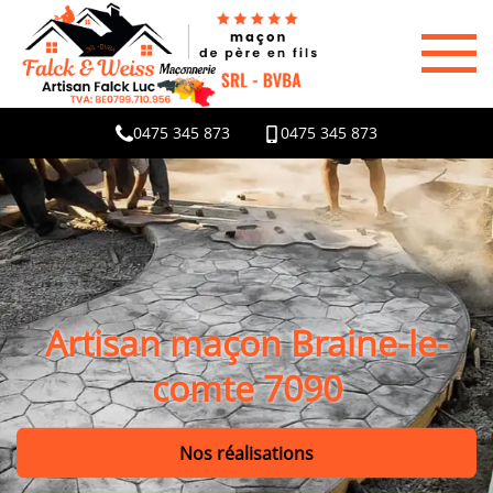
0475 345 873
0475 345 873
Artisan maçon Braine-le-
comte 7090
Nos réalisations