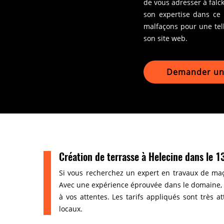
de vous adresser à falc
son expertise dans ce g
malfaçons pour une tell
son site web.
Demander un 
Création de terrasse à Helecine dans le 
Si vous recherchez un expert en travaux de maç
Avec une expérience éprouvée dans le domaine, c
à vos attentes. Les tarifs appliqués sont très a
locaux.