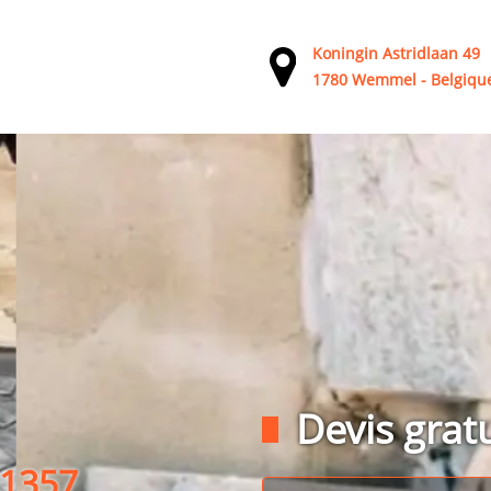
Koningin Astridlaan 49
1780 Wemmel - Belgiqu
Devis gratu
 1357