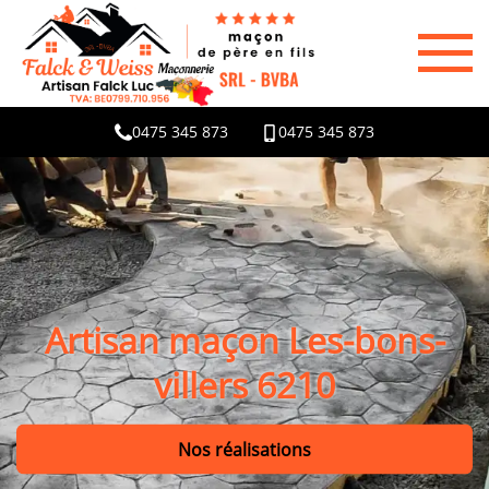
0475 345 873
0475 345 873
Artisan maçon Les-bons-
villers 6210
Nos réalisations