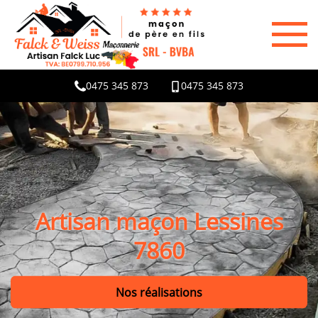
0475 345 873
0475 345 873
Artisan maçon Lessines
7860
Nos réalisations