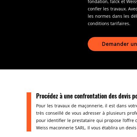
fondation, falck et Wei
confier les travaux. Ave
les normes dans les dél
conditions tarifaires.
Demander un 
Procédez à une confrontation des devis po
Pour les travaux de maçonnerie, il est dans votre
très conseillé de vous adresser à plusieurs pro
pour identifier le prestataire qui propose l’offr
Weiss maconnerie SARL. Il vous établira un devis