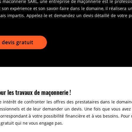
ss maconnerie SARL, une entreprise de maçonnerie est le professi
c son expérience et son savoir-faire dans le domaine, il réalisera 
ais impartis. Appelez-le et demandez un devis détaillé de votre p
devis gratuit
ur les travaux de maçonnerie !
 intérêt de confronter les offres des prestataires dans le domaine.
fessionnels et de leur demander un devis. Une fois que vous avez
e correspondant à votre possibilité financière et à vos besoins. Pou
 gratuit qui ne vous engage pas.