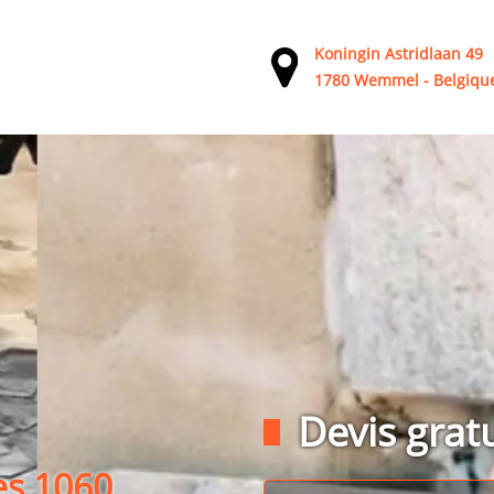
Koningin Astridlaan 49
1780 Wemmel - Belgiqu
Devis gratu
es 1060