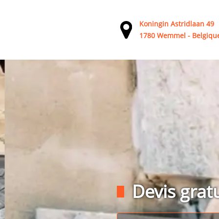
Koningin Astridlaan 49
1780 Wemmel - Belgiqu
Devis gratu