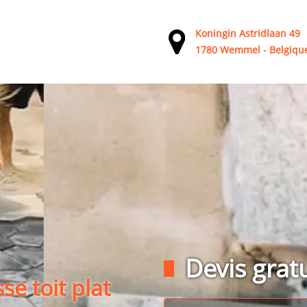
Koningin Astridlaan 49
1780 Wemmel - Belgiqu
Devis gratu
se toit plat