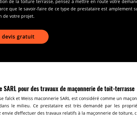
ation de la toiture terrasse, pensez à mettre en route votre dema
rce que le savoir-faire de ce type de prestataire est amplement su
n de votre projet.
devis gratuit
e SARL pour des travaux de maçonnerie de toit-terrasse
se falck et Weiss maconnerie SARL est considéré comme un maçon t
ans le milieu. Ce prestataire est très demandé par les proprié
envie d’effectuer des travaux relatifs à la maçonnerie de toiture, 