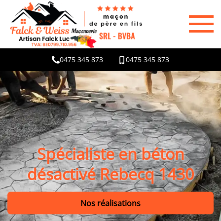
0475 345 873
0475 345 873
Spécialiste en béton
désactivé Rebecq 1430
Nos réalisations