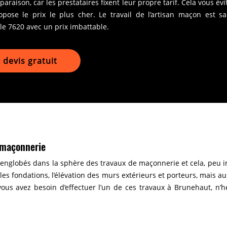
mparaison, car les prestataires fixent leur propre tarif. Cela vous év
pose le prix le plus cher. Le travail de l’artisan maçon est s
le 7620 avec un prix imbattable.
devis gratuit
 maçonnerie
 englobés dans la sphère des travaux de maçonnerie et cela, peu i
 les fondations, l’élévation des murs extérieurs et porteurs, mais a
ous avez besoin d’effectuer l’un de ces travaux à Brunehaut, n’hé