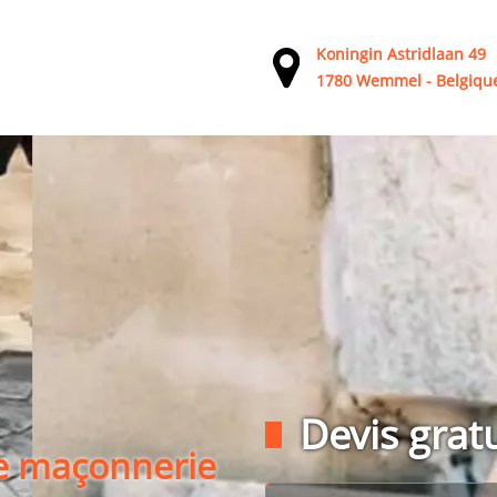
Koningin Astridlaan 49
1780 Wemmel - Belgiqu
Devis gratu
de maçonnerie