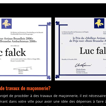
s de travaux de maçonnerie?
rojet de procéder à des travaux de maçonnerie, il est nécessai
ant dans votre ville pour avoir une idée des dépenses à faire à 