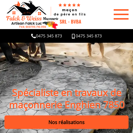
0475 345 873
0475 345 873
Spécialiste en travaux de
maçonnerie Enghien 7850
Nos réalisations