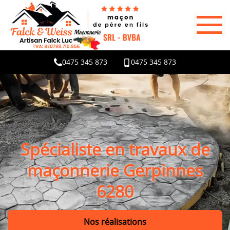
0475 345 873
0475 345 873
Spécialiste en travaux de
maçonnerie Gerpinnes
6280
Nos réalisations