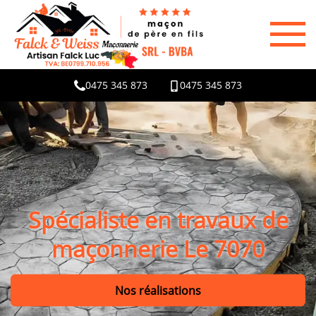
0475 345 873
0475 345 873
Spécialiste en travaux de
maçonnerie Le 7070
Nos réalisations