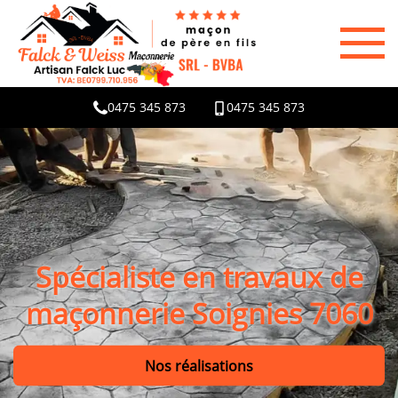
0475 345 873
0475 345 873
Spécialiste en travaux de
maçonnerie Soignies 7060
Nos réalisations