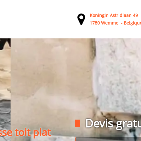
Koningin Astridlaan 49
1780 Wemmel - Belgiqu
Devis gratu
se toit plat