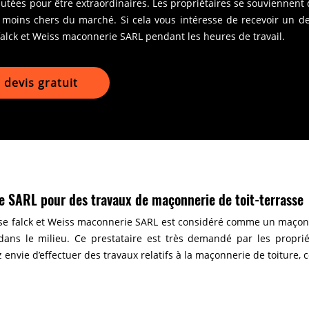
utées pour être extraordinaires. Les propriétaires se souviennent 
 moins chers du marché. Si cela vous intéresse de recevoir un de
falck et Weiss maconnerie SARL pendant les heures de travail.
devis gratuit
e SARL pour des travaux de maçonnerie de toit-terrasse
se falck et Weiss maconnerie SARL est considéré comme un maçon t
ans le milieu. Ce prestataire est très demandé par les proprié
envie d’effectuer des travaux relatifs à la maçonnerie de toiture, 