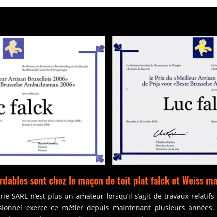
ordables sont chez le maçon de toit plat falck et Weiss 
ie SARL n’est plus un amateur lorsqu’il s’agit de travaux relatifs
sionnel exerce ce métier depuis maintenant plusieurs années. 