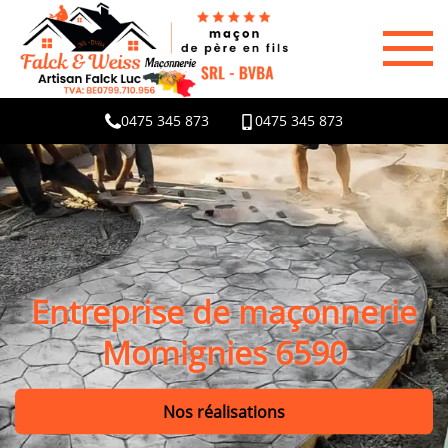
0475 345 873
0475 345 873
Entreprise de maçonnerie
Momignies 6590
Nos réalisations