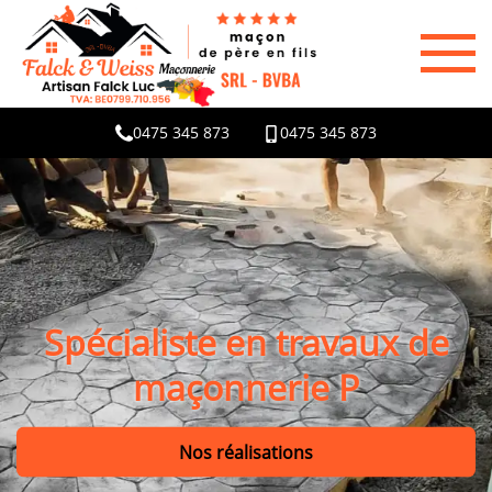
0475 345 873
0475 345 873
Spécialiste en travaux de
maçonnerie P
Nos réalisations