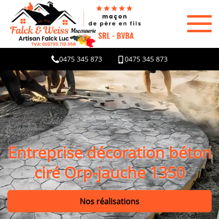
0475 345 873
0475 345 873
Entreprise décoration béton
ciré Orp-jauche 1350
Nos réalisations