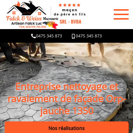
0475 345 873
0475 345 873
Entreprise nettoyage et
ravalement de façade Orp-
jauche 1350
Nos réalisations