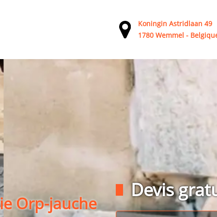
Koningin Astridlaan 49
1780 Wemmel - Belgiqu
Devis gratu
ie Orp-jauche